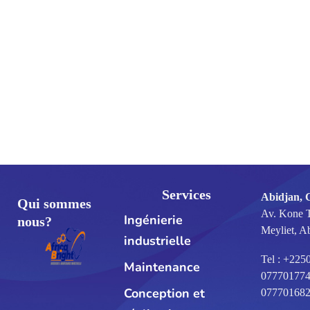
Services
Abidjan, 
Qui sommes
Av. Kone 
Ingénierie
nous?
Meyliet, A
industrielle
Tel : +225
Maintenance
077701774
Conception et
07770168