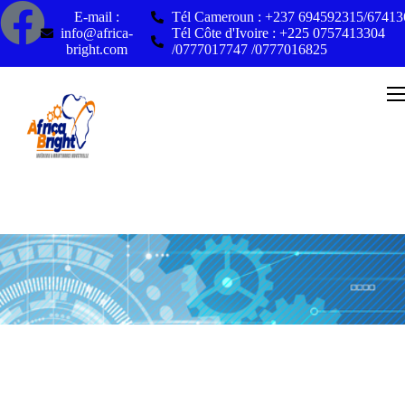
E-mail :
Tél Cameroun : +237 694592315/6741
info@africa-
Tél Côte d'Ivoire : +225 0757413304
bright.com
/0777017747 /0777016825