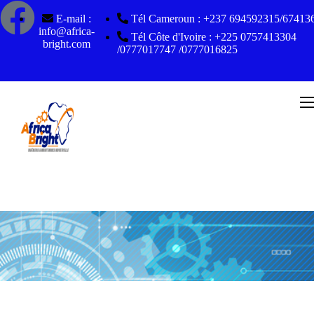
E-mail :
Tél Cameroun : +237 694592315/67413
info@africa-
Tél Côte d'Ivoire : +225 0757413304
bright.com
/0777017747 /0777016825