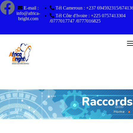
E-mail :
Tél Cameroun : +237 694592315/67413
info@africa-
Tél Côte d'Ivoire : +225 0757413304
bright.com
/0777017747 /0777016825
Raccords
Home