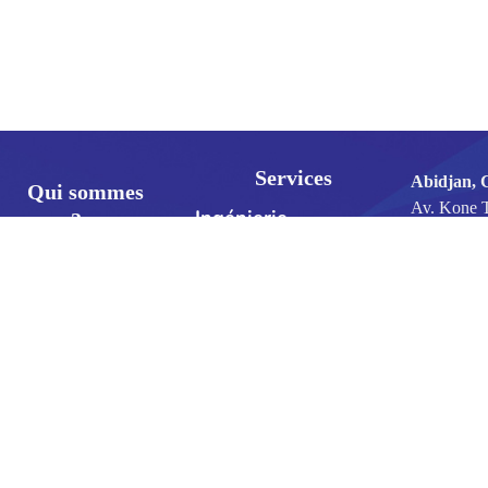
Services
Abidjan, 
Qui sommes
Av. Kone 
Ingénierie
nous?
Meyliet, A
industrielle
Tel : +225
Maintenance
077701774
Conception et
07770168
réalisation
BP: 21 B
Formations
001212 A
21
2026 — AFRICABRIGHT. Engineering Africa /