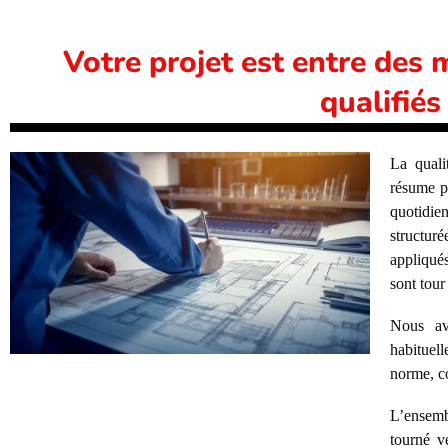
Votre projet est entre des 
qualifiés
La quali
résume pa
quotidie
structu
appliqués
sont tour
Nous av
habituel
norme, c
L’ensemb
tourné v