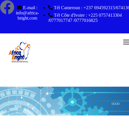
E-mail :
Tél Cameroun : +237 694592315/67413
info@africa-
Tél Côte d'Ivoire : +225 0757413304
bright.com
/0777017747 /0777016825