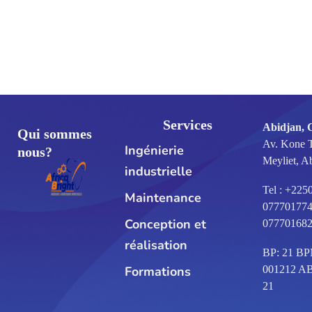
Services
Abidjan, 
Qui sommes
Av. Kone 
Ingénierie
nous?
Meyliet, A
industrielle
Tel : +225
Maintenance
077701774
Conception et
07770168
réalisation
BP: 21 B
Formations
001212 A
21