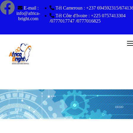
E-mail :
Tél Cameroun : +237 694592315/67413
info@africa-
Tél Côte d'Ivoire : +225 0757413304
bright.com
/0777017747 /0777016825