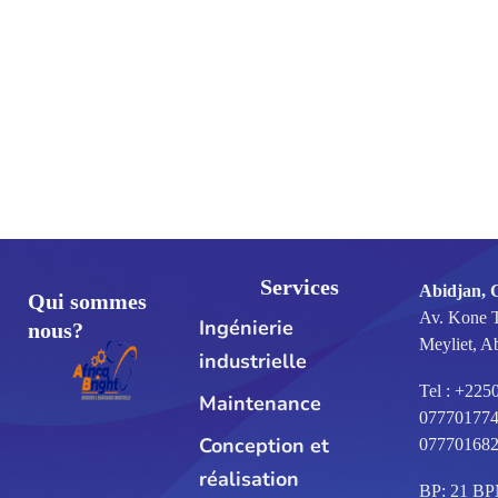
Services
Abidjan, 
Qui sommes
Av. Kone 
Ingénierie
nous?
Meyliet, A
industrielle
Tel : +225
Maintenance
077701774
Conception et
07770168
réalisation
BP: 21 B