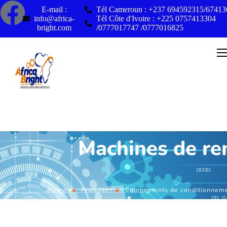
E-mail :
Tél Cameroun : +237 694592315/6741
info@africa-
Tél Côte d'Ivoire : +225 0757413304
bright.com
/0777017747 /0777016825
Machines de re
Home
Produits
Equipements de conditionnem