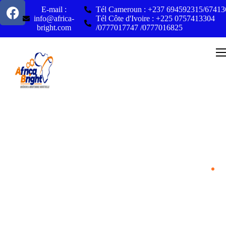
E-mail :
Tél Cameroun : +237 694592315/6741
info@africa-
Tél Côte d'Ivoire : +225 0757413304
bright.com
/0777017747 /0777016825
Home
P